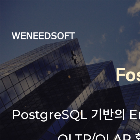
Fo
Fo
PostgreSQL 기반의 E
PostgreSQL 기반의 E
OLTP/OLAP
OLTP/OLAP