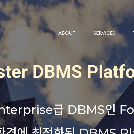
ABOUT
SERVICES
ster DBMS Platf
ster DBMS Platf
nterprise급 DBMS인 
nterprise급 DBMS인 
 환경에 최적화된 DBMS Pl
 환경에 최적화된 DBMS Pl